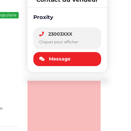
opulaire
Proxity
23003XXX
Cliquer pour afficher
Message
le