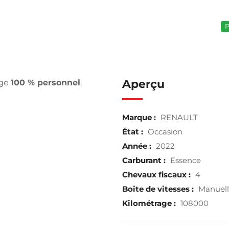
P
Aperçu
age
100 % personnel
,
Marque :
RENAULT
État :
Occasion
Année :
2022
Carburant :
Essence
Chevaux fiscaux :
4
Boite de vitesses :
Manuel
Kilométrage :
108000