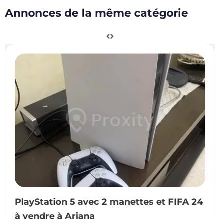
Annonces de la même catégorie
ec 2 manettes et FIFA 24
Nintendo Switch 
a
Hammam Sousse 