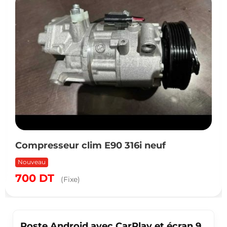
Compresseur clim E90 316i neuf
Nouveau
700
DT
(Fixe)
Poste Android avec CarPlay et écran 9