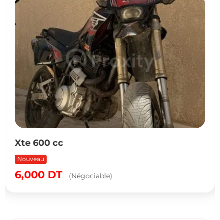
Yamaha TMAX 530 ABS 2013 avec 23 000
km à Kairouan
Nouveau
Populaire
16,200
DT
(Négociable)