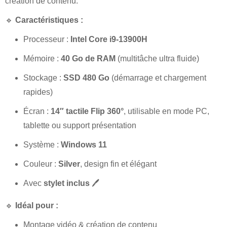
création de contenu.
🔹
Caractéristiques :
Processeur :
Intel Core i9-13900H
Mémoire :
40 Go de RAM
(multitâche ultra fluide)
Stockage :
SSD 480 Go
(démarrage et chargement
rapides)
Écran :
14″ tactile Flip 360°
, utilisable en mode PC,
tablette ou support présentation
Système :
Windows 11
Couleur :
Silver
, design fin et élégant
Avec
stylet inclus
🖊️
🔹
Idéal pour :
Montage vidéo & création de contenu