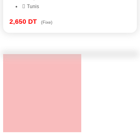
Tunis
2,650
DT
(Fixe)