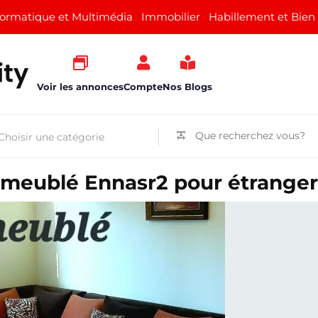
formatique et Multimédia
Immobilier
Habillement et Bien
Voir les annonces
Compte
Nos Blogs
S1 meublé Ennasr2 pour étranger