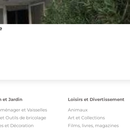
e
 et Jardin
Loisirs et Divertissement
oménager et Vaisselles
Animaux
et Outils de bricolage
Art et Collections
s et Décoration
Films, livres, magazines