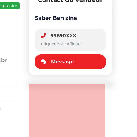
opulaire
Saber Ben zina
55690XXX
Cliquer pour afficher
tion
Message
: