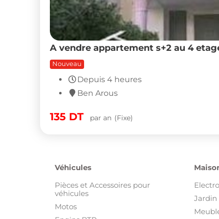
A vendre appartement s+2 au 4 etag
Nouveau
Depuis 4 heures
Ben Arous
135
DT
par an
(Fixe)
Véhicules
Maison
Pièces et Accessoires pour
Electr
véhicules
Jardin 
Motos
Meuble