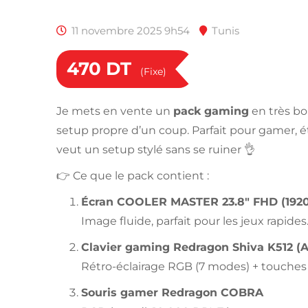
11 novembre 2025 9h54
Tunis
470
DT
(Fixe)
Je mets en vente un
pack gaming
en très bon
setup propre d’un coup. Parfait pour gamer, é
veut un setup stylé sans se ruiner 👌
👉 Ce que le pack contient :
Écran COOLER MASTER 23.8″ FHD (1920×
Image fluide, parfait pour les jeux rapid
Clavier gaming Redragon Shiva K512 (
Rétro-éclairage RGB (7 modes) + touches 
Souris gamer Redragon COBRA