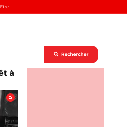
 Etre
Rechercher
êt à