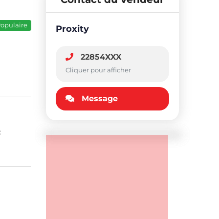
opulaire
Proxity
22854XXX
Cliquer pour afficher
Message
: