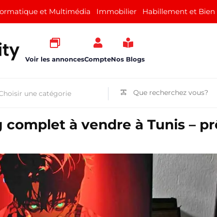
formatique et Multimédia
Immobilier
Habillement et Bien
Voir les annonces
Compte
Nos Blogs
complet à vendre à Tunis – pr