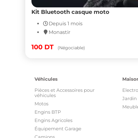
Kit Bluetooth casque moto
Depuis 1 mois
Monastir
100
DT
(Négociable)
Véhicules
Maison
Pièces et Accessoires pour
Electr
véhicules
Jardin 
Motos
Meuble
Engins BTP
Engins Agricoles
Équipement Garage
Camions