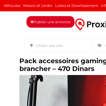
Véhicules
Maison et Jardin
Loisirs et Divertissement
In
Publier une annonce
Pack accessoires gaming 
brancher – 470 Dinars