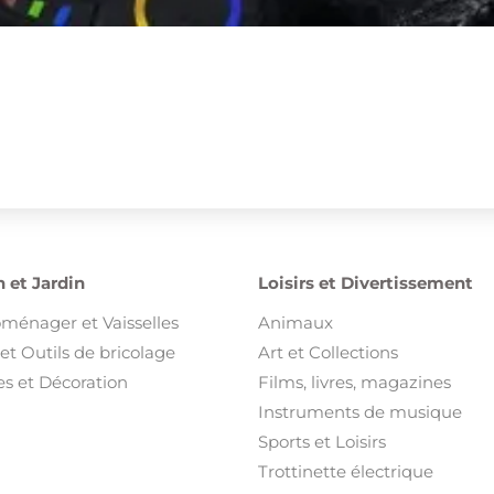
 et Jardin
Loisirs et Divertissement
oménager et Vaisselles
Animaux
et Outils de bricolage
Art et Collections
s et Décoration
Films, livres, magazines
Instruments de musique
Sports et Loisirs
Trottinette électrique