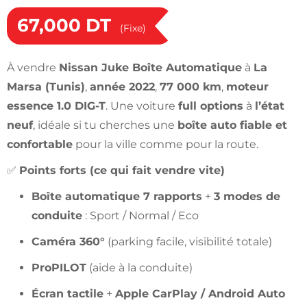
67,000
DT
(Fixe)
À vendre
Nissan Juke Boîte Automatique
à
La
Marsa (Tunis)
,
année 2022
,
77 000 km
,
moteur
essence 1.0 DIG-T
. Une voiture
full options
à
l’état
neuf
, idéale si tu cherches une
boîte auto fiable et
confortable
pour la ville comme pour la route.
✅
Points forts (ce qui fait vendre vite)
Boîte automatique 7 rapports
+
3 modes de
conduite
: Sport / Normal / Eco
Caméra 360°
(parking facile, visibilité totale)
ProPILOT
(aide à la conduite)
Écran tactile
+
Apple CarPlay / Android Auto