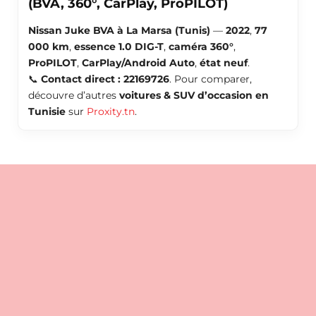
(BVA, 360°, CarPlay, ProPILOT)
Nissan Juke BVA à La Marsa (Tunis)
—
2022
,
77
000 km
,
essence 1.0 DIG-T
,
caméra 360°
,
ProPILOT
,
CarPlay/Android Auto
,
état neuf
.
📞
Contact direct : 22169726
. Pour comparer,
découvre d’autres
voitures & SUV d’occasion en
Tunisie
sur
Proxity.tn
.