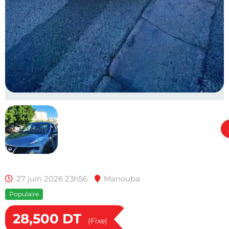
27 juin 2026 23h56
Manouba
Populaire
28,500
DT
(Fixe)