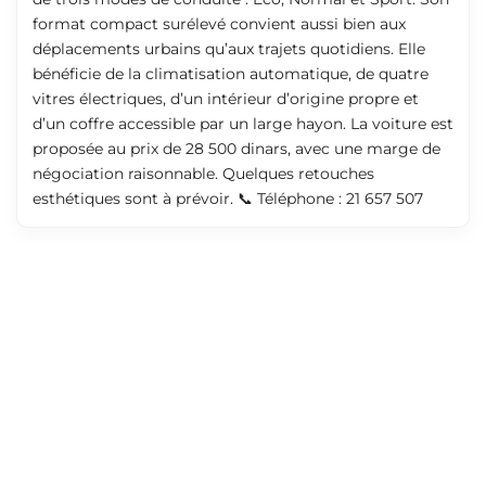
Mes annonces
Rejoignez-nous ici
©
2026
PROXITY. Tous droits réservés.