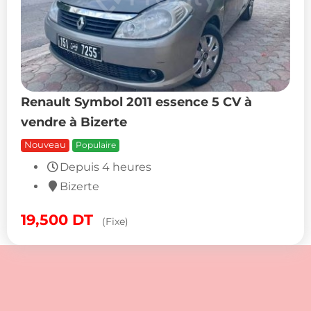
Renault Symbol 2011 essence 5 CV à
vendre à Bizerte
Nouveau
Populaire
19,500
DT
(Fixe)
Nissan Juke automatique d’occasion à
vendre à Manouba
Cette Nissan Juke automatique de 2013 à vendre à
Manouba est équipée d’un moteur essence de 6 CV