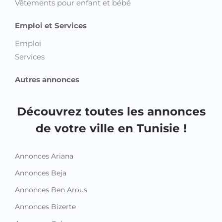
Bureaux et Plateaux
Colocations
Locations de vacances
Magasins, Commerces et Locaux industriels
Maisons et Villas
Terrains et Fermes
Habillement et Bien Etre
Beauté et Bien être
Chaussures
Equipements pour enfant et bébé
Montres et Bijoux
Sacs et Accessoires
Vêtements
Vêtements pour enfant et bébé
Emploi et Services