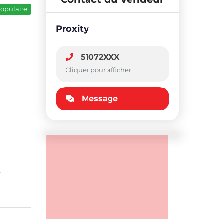
opulaire
Proxity
51072XXX
Cliquer pour afficher
Message
: