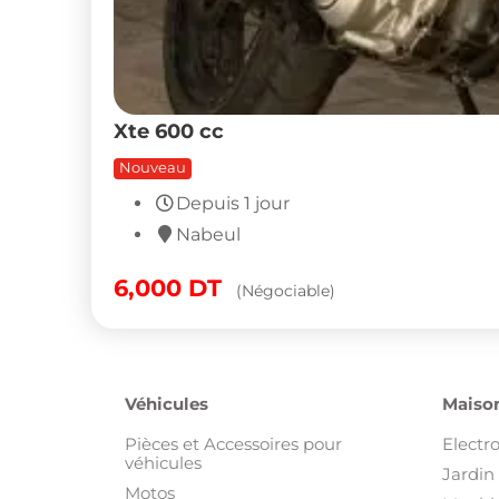
Xte 600 cc
Nouveau
Depuis 1 jour
Nabeul
6,000
DT
(Négociable)
Véhicules
Maison
Pièces et Accessoires pour
Electr
véhicules
Jardin 
Motos