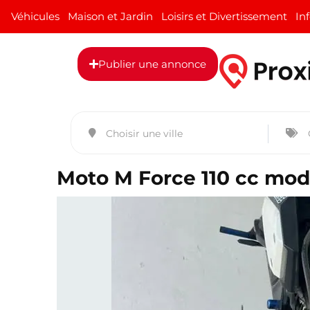
Véhicules
Maison et Jardin
Loisirs et Divertissement
In
Publier une annonce
Moto M Force 110 cc modi