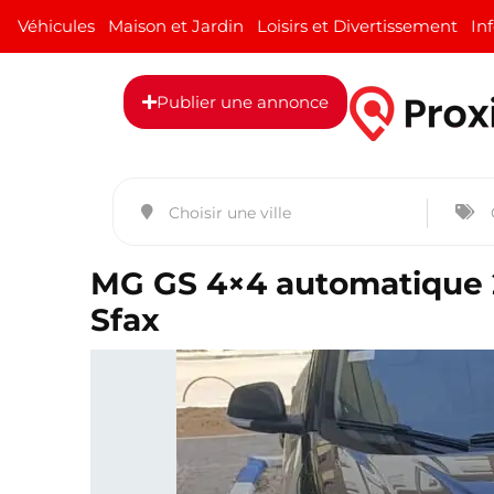
Véhicules
Maison et Jardin
Loisirs et Divertissement
In
Publier une annonce
MG GS 4×4 automatique 2
Sfax