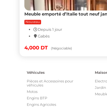
Meuble emporté d’Italie tout neuf ja
Nouveau
Depuis 1 jour
Gabès
4,000
DT
(Négociable)
Véhicules
Maison
Pièces et Accessoires pour
Electr
véhicules
Jardin 
Motos
Meuble
Engins BTP
Engins Agricoles