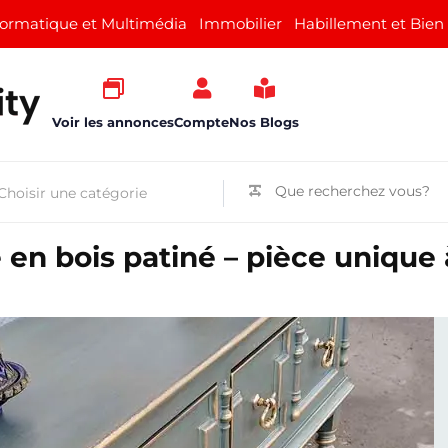
formatique et Multimédia
Immobilier
Habillement et Bien
Voir les annonces
Compte
Nos Blogs
 en bois patiné – pièce unique 