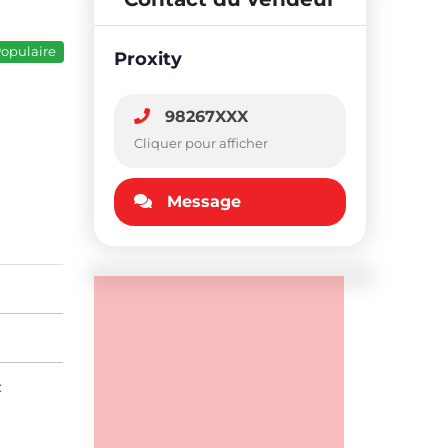
opulaire
Proxity
98267XXX
Cliquer pour afficher
Message
: