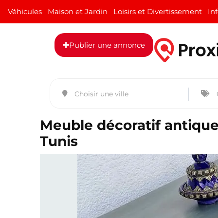
Véhicules
Maison et Jardin
Loisirs et Divertissement
In
Publier une annonce
Meuble décoratif antique
Tunis