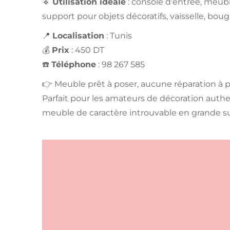
🔹
Utilisation idéale
: console d’entrée, meubl
support pour objets décoratifs, vaisselle, bougi
📍
Localisation
: Tunis
💰
Prix
: 450 DT
☎️
Téléphone
: 98 267 585
👉 Meuble prêt à poser, aucune réparation à p
Parfait pour les amateurs de décoration auth
meuble de caractère introuvable en grande su