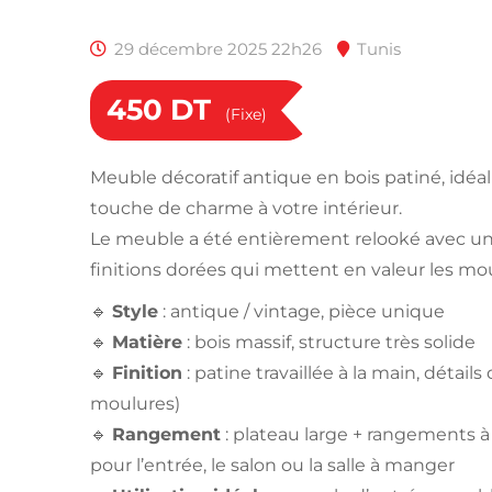
29 décembre 2025 22h26
Tunis
450
DT
(Fixe)
Meuble décoratif antique en bois patiné, idéa
touche de charme à votre intérieur.
Le meuble a été entièrement relooké avec une
finitions dorées qui mettent en valeur les mou
🔹
Style
: antique / vintage, pièce unique
🔹
Matière
: bois massif, structure très solide
🔹
Finition
: patine travaillée à la main, détail
moulures)
🔹
Rangement
: plateau large + rangements à 
pour l’entrée, le salon ou la salle à manger