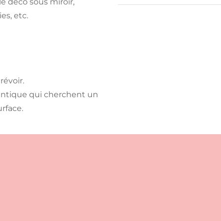
e déco sous miroir,
es, etc.
révoir.
entique qui cherchent un
rface.