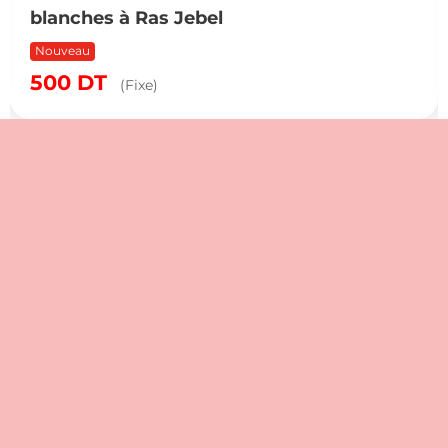
blanches à Ras Jebel
Nouveau
500
DT
(Fixe)