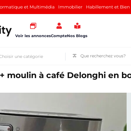
formatique et Multimédia
Immobilier
Habillement et Bien
Voir les annonces
Compte
Nos Blogs
+ moulin à café Delonghi en b