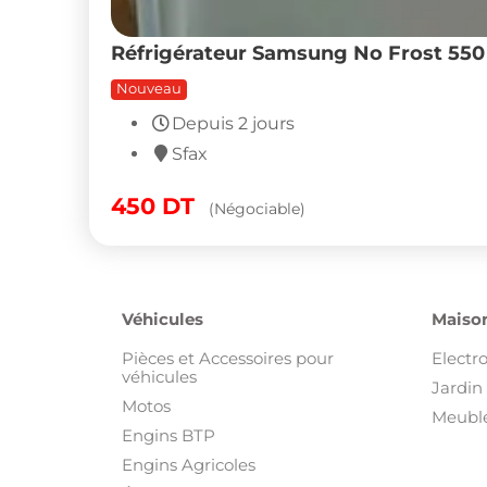
Réfrigérateur Samsung No Frost 550 L
Nouveau
Depuis 2 jours
Sfax
450
DT
(Négociable)
Véhicules
Maison
Pièces et Accessoires pour
Electr
véhicules
Jardin 
Motos
Meuble
Engins BTP
Engins Agricoles