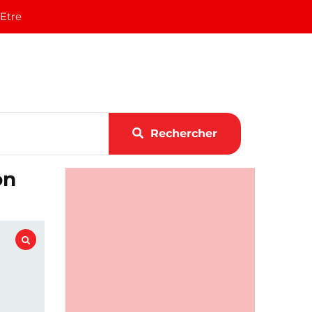
 Etre
Rechercher
on