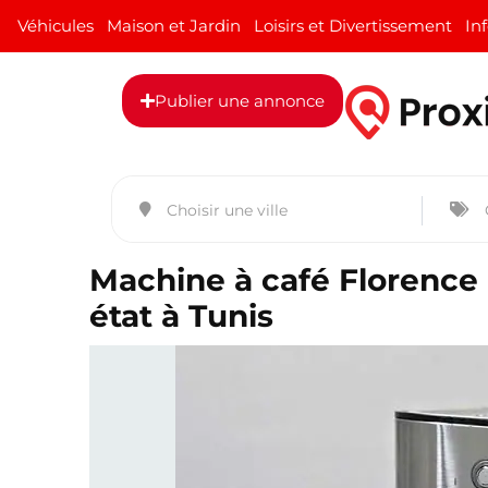
Véhicules
Maison et Jardin
Loisirs et Divertissement
In
Publier une annonce
Machine à café Florence 
état à Tunis