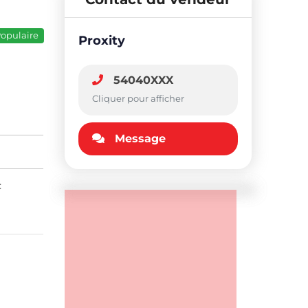
opulaire
Proxity
54040XXX
Cliquer pour afficher
Message
: