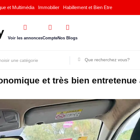
que et Multimédia
Immobilier
Habillement et Bien Etre
Voir les annonces
Compte
Nos Blogs
conomique et très bien entretenue