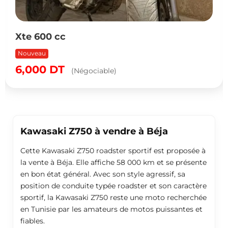
0 cc
Yamah
km à 
0
DT
Nouvea
(Négociable)
16,20
Kawasaki Z750 à vendre à Béja
Cette Kawasaki Z750 roadster sportif est proposée à
la vente à Béja. Elle affiche 58 000 km et se présente
en bon état général. Avec son style agressif, sa
position de conduite typée roadster et son caractère
sportif, la Kawasaki Z750 reste une moto recherchée
en Tunisie par les amateurs de motos puissantes et
fiables.