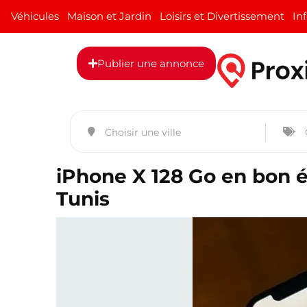
Véhicules
Maison et Jardin
Loisirs et Divertissement
In
Publier une annonce
iPhone X 128 Go en bon é
Tunis