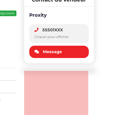
opulaire
Proxity
55501XXX
Cliquer pour afficher
Message
: