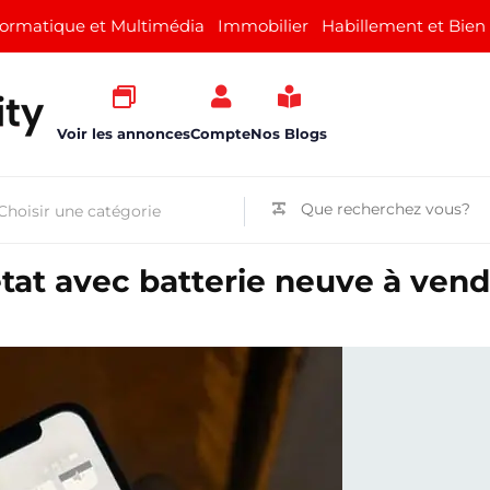
formatique et Multimédia
Immobilier
Habillement et Bien
Voir les annonces
Compte
Nos Blogs
tat avec batterie neuve à vend