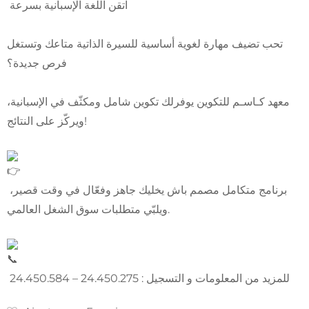
اتقن اللغة الإسبانية بسرعة
تحب تضيف مهارة لغوية أساسية للسيرة الذاتية متاعك وتستغل
فرص جديدة؟
معهد كـاسـم للتكوين يوفرلك تكوين شامل ومكثّف في الإسبانية،
ويركّز على النتائج!
برنامج متكامل مصمم باش يخليك جاهز وفعّال في وقت قصير،
ويلبّي متطلبات سوق الشغل العالمي.
للمزيد من المعلومات و التسجيل : 24.450.275 – 24.450.584