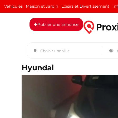
Véhicules
Maison et Jardin
Loisirs et Divertissement
In
Publier une annonce
Hyundai