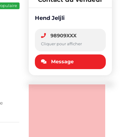
opulaire
Hend Jeljli
98909XXX
Cliquer pour afficher
Message
le