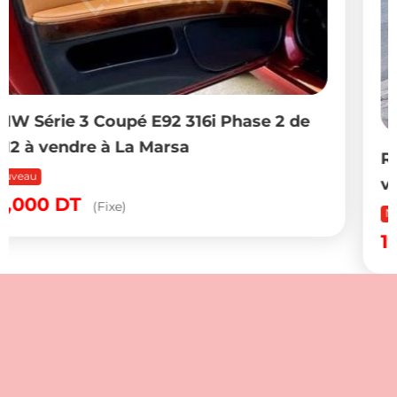
2 de
Renault Symbol 2011 essence 5 CV 
vendre à Bizerte
Nouveau
Populaire
19,500
DT
(Fixe)