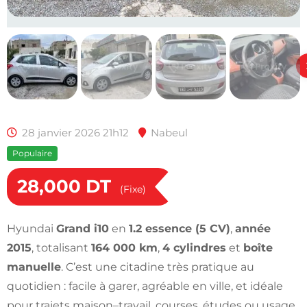
28 janvier 2026 21h12
Nabeul
Populaire
28,000
DT
(Fixe)
Hyundai
Grand i10
en
1.2 essence (5 CV)
,
année
2015
, totalisant
164 000 km
,
4 cylindres
et
boîte
manuelle
. C’est une citadine très pratique au
quotidien : facile à garer, agréable en ville, et idéale
pour trajets maison–travail, courses, études ou usage