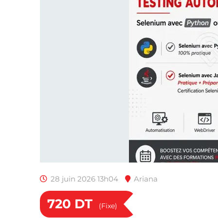
28 juin 2026 13h04
Ariana
720
DT
(Fixe)