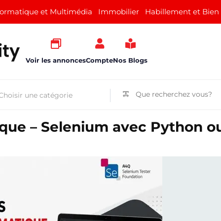
formatique et Multimédia
Immobilier
Habillement et Bien
Voir les annonces
Compte
Nos Blogs
que – Selenium avec Python o