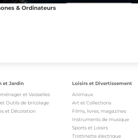
Trottinette électrique
Vélos
Voyages et Billetterie
ement et Bien Etre
Emploi et Services
 et Bien être
Emploi
sures
Services
ments pour enfant et bébé
s et Bijoux
t Accessoires
ents
nts pour enfant et bébé