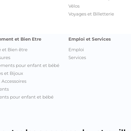
outes les annonces de votre ville 
Annonces Kasserine
Ann
Annonces Kebili
Ann
Annonces Kef
Ann
Annonces Mahdia
An
Annonces Manouba
Ann
Annonces Medenine
Ann
Annonces Monastir
Ann
Annonces Nabeul
An