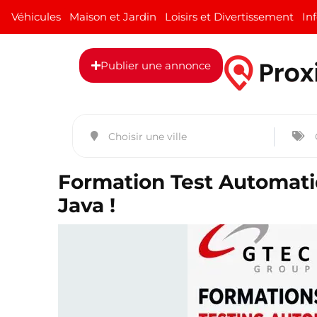
Véhicules
Maison et Jardin
Loisirs et Divertissement
In
Publier une annonce
Formation Test Automati
Java !