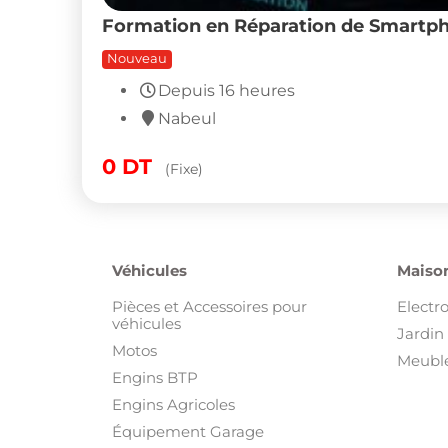
Équipement Garage
Camions
Bateaux
Voitures
Autres
Immobilier
Habill
Appartements
Beauté
Autre Immobilier
Chaus
Bureaux et Plateaux
Equipe
Colocations
Montre
Locations de vacances
Sacs e
Magasins, Commerces et Locaux
Vêtem
industriels
Vêteme
Maisons et Villas
Terrains et Fermes