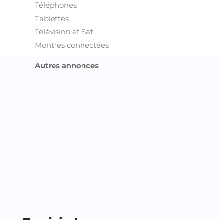
en Tunisie !
onces Sfax
onces Sidi Bouzid
onces Siliana
nonces Sousse
onces Tataouine
onces Tozeur
onces Tunis
nonces Zaghouan