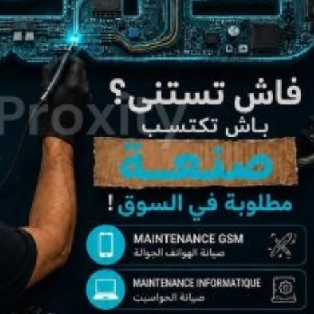
K CREA EXPRESS
PACK CRÉA EXPRES
Nouveau
0
DT
eau
(Fixe)
T
(Fixe)
 et Jardin
Loisirs et Divertissement
oménager et Vaisselles
Animaux
et Outils de bricolage
Art et Collections
s et Décoration
Films, livres, magazines
Instruments de musique
Sports et Loisirs