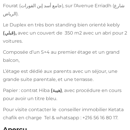
Fourat (جامع أسد إبن الفورات), sur l’Avenue Erriadh (شارع
الرياض).
Le Duplex en très bon standing bien orienté kebly
(
قبلي
),
avec un couvert de 350 m2 avec un abri pour 2
voitures.
Composée d’un S+4 au premier étage et un grand
balcon,
L’étage est dédié aux parents avec un séjour, une
grande suite parentale, et une terrasse.
Papier : contrat Hiba
(
هيبة
)
, avec procédure en cours
pour avoir un titre bleu.
Pour visite contacter le conseiller immobilier Ketata
chafik en charge Tel & whatsapp : +216 56 16 80 17.
Aperçu