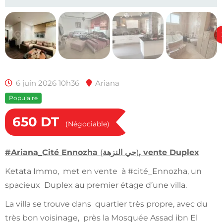
6 juin 2026 10h36
Ariana
Populaire
650
DT
(Négociable)
#Ariana_Cité Ennozha
(
حي النزهة
)
, vente Duplex
Ketata Immo, met en vente à #cité_Ennozha, un
spacieux Duplex au premier étage d’une villa.
La villa se trouve dans quartier très propre, avec du
très bon voisinage, près la Mosquée Assad ibn El