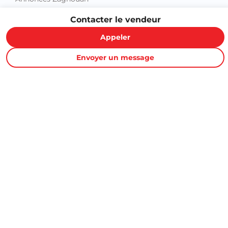
Contacter le vendeur
Appeler
Envoyer un message
Proxity.tn est une plateforme tunisienne de petites annonces
gratuites qui vous aide à acheter, vendre ou louer plus
facilement : immobilier, voitures, téléphones, électroménager,
meubles, emploi, services et bonnes affaires partout en
Tunisie.
Informations et support
Contactez-nous
FAQ