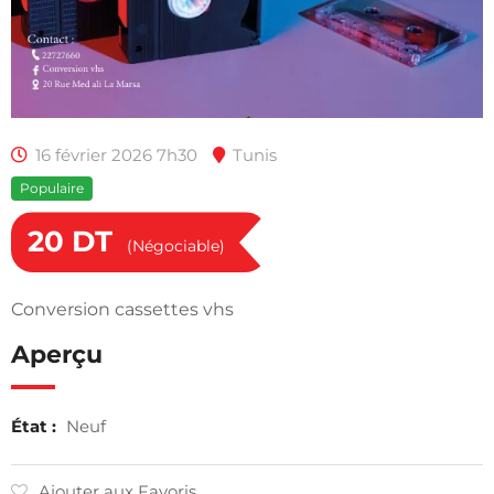
16 février 2026 7h30
Tunis
Populaire
20
DT
(Négociable)
Conversion cassettes vhs
Aperçu
État :
Neuf
Ajouter aux Favoris