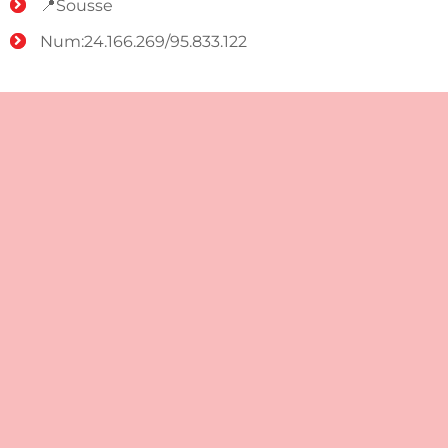
📍Sousse
Num:24.166.269/95.833.122