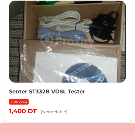
Senter ST332B VDSL Tester
Nouveau
1,400
DT
(Négociable)