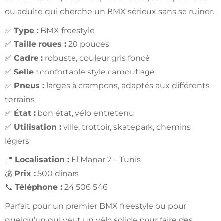
ou adulte qui cherche un BMX sérieux sans se ruiner.
✅
Type :
BMX freestyle
✅
Taille roues :
20 pouces
✅
Cadre :
robuste, couleur gris foncé
✅
Selle :
confortable style camouflage
✅
Pneus :
larges à crampons, adaptés aux différents
terrains
✅
État :
bon état, vélo entretenu
✅
Utilisation :
ville, trottoir, skatepark, chemins
légers
📍
Localisation :
El Manar 2 – Tunis
💰
Prix :
500 dinars
📞
Téléphone :
24 506 546
Parfait pour un premier BMX freestyle ou pour
quelqu’un qui veut un vélo solide pour faire des