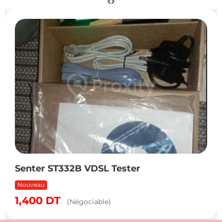
Senter ST332B VDSL Tester
Nouveau
1,400
DT
(Négociable)