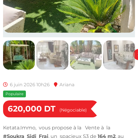
6 juin 2026 10h26
Ariana
Populaire
620,000
DT
(Négociable)
Ketata.Immo, vous propose à la Vente à la
#Soukra_Sidi_Fraj
, un spacieux S3 de
164 m2
, au