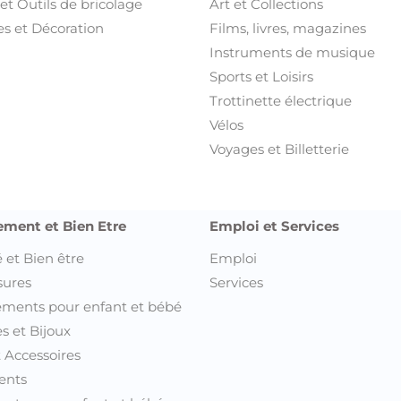
et Outils de bricolage
Art et Collections
s et Décoration
Films, livres, magazines
Instruments de musique
Sports et Loisirs
Trottinette électrique
Vélos
Voyages et Billetterie
ement et Bien Etre
Emploi et Services
 et Bien être
Emploi
sures
Services
ments pour enfant et bébé
s et Bijoux
t Accessoires
ents