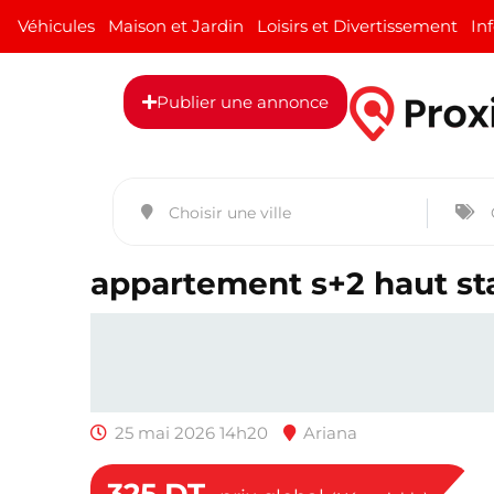
Véhicules
Maison et Jardin
Loisirs et Divertissement
In
Publier une annonce
appartement s+2 haut st
25 mai 2026 14h20
Ariana