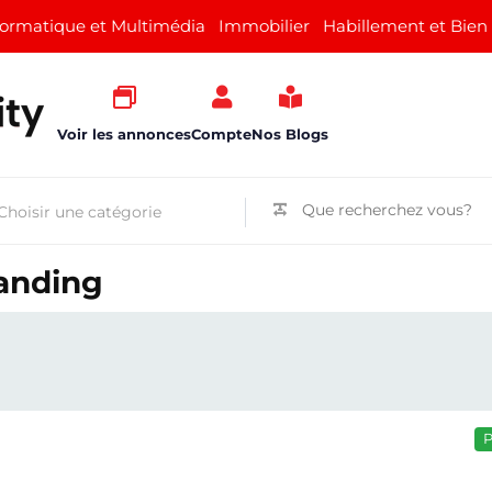
formatique et Multimédia
Immobilier
Habillement et Bien
Voir les annonces
Compte
Nos Blogs
anding
P