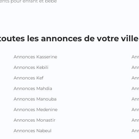
nts pour enfant et bébé
outes les annonces de votre ville 
Annonces Kasserine
Ann
Annonces Kebili
Ann
Annonces Kef
Ann
Annonces Mahdia
An
Annonces Manouba
Ann
Annonces Medenine
Ann
Annonces Monastir
Ann
Annonces Nabeul
An