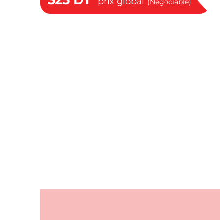
325
DT
prix global
(Négociable)