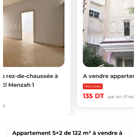
 à
A vendre appartement s+2 au 4 etag
Nouveau
135
DT
par an
(Fixe)
Appartement S+2 de 122 m² à vendre à