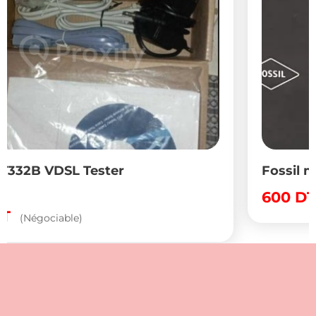
Fossil man
600
DT
(Négociable)