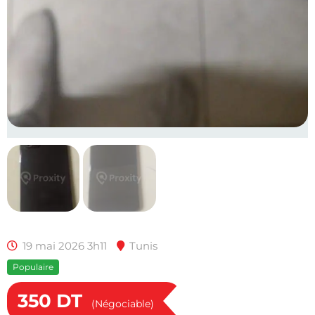
19 mai 2026 3h11
Tunis
Populaire
350
DT
(Négociable)