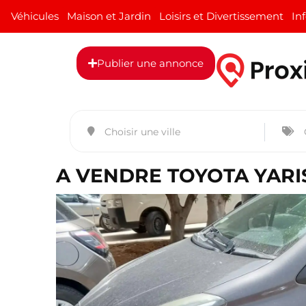
Véhicules
Maison et Jardin
Loisirs et Divertissement
In
Publier une annonce
A VENDRE TOYOTA YARI