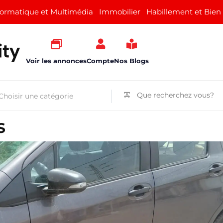
formatique et Multimédia
Immobilier
Habillement et Bien
Voir les annonces
Compte
Nos Blogs
S