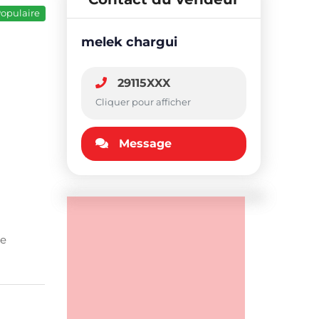
opulaire
melek chargui
29115XXX
Cliquer pour afficher
Message
le