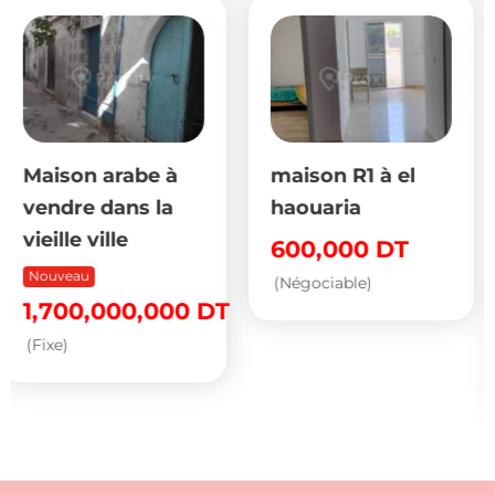
maison R1 à el
🏡 Bonne
haouaria
opportunité à
saisir ! À vendre –
600,000
DT
Grande villa R+1 à
(Négociable)
El Menzah 1
1,100,000,000
DT
par an
(Négociable)