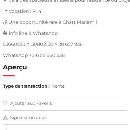
🔹 Villa très spacieuse et idéale pour résidence ou proj
📍 Vocation : R+4
💰 Une opportunité rare à Chatt Mariem !
🔵 Info line & WhatsApp
55660538 // 50802150 // 28 657 936
WhatsApp +216 55 660 538
Aperçu
Type de transaction :
Vente
Ajouter aux Favoris
Signaler un abus