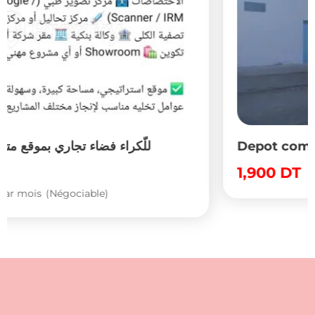
Depot commercial a louer
1,900
DT
par mois
(Fixe)