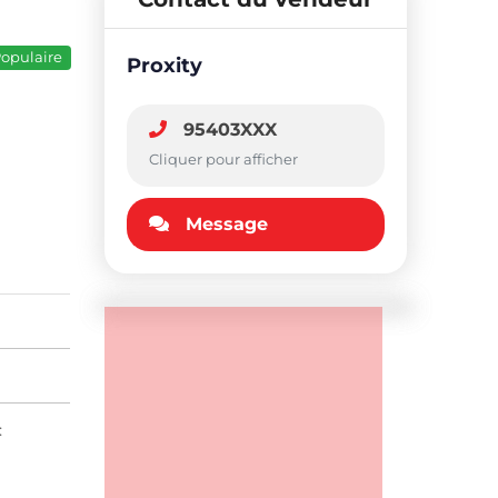
opulaire
Proxity
95403XXX
Cliquer pour afficher
Message
: