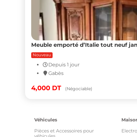
Meuble emporté d’Italie tout neuf ja
Nouveau
Depuis 1 jour
Gabès
4,000
DT
(Négociable)
Véhicules
Maison
Pièces et Accessoires pour
Electr
véhicules