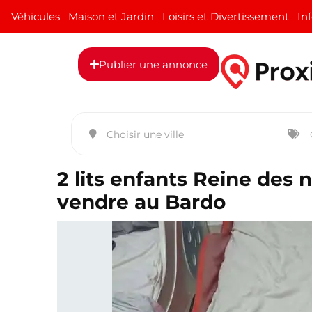
Véhicules
Maison et Jardin
Loisirs et Divertissement
In
Publier une annonce
2 lits enfants Reine des n
vendre au Bardo