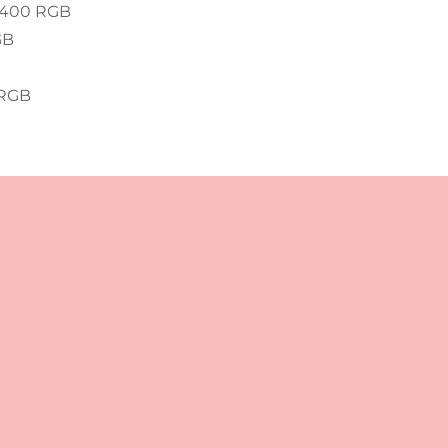
 K400 RGB
GB
 RGB