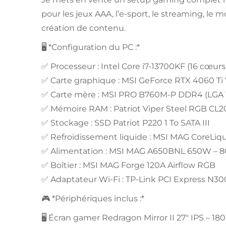
pour les jeux AAA, l’e-sport, le streaming, le 
création de contenu.
🖥️ *Configuration du PC :*
✅ Processeur : Intel Core i7-13700KF (16 cœurs 
✅ Carte graphique : MSI GeForce RTX 4060 Ti 
✅ Carte mère : MSI PRO B760M-P DDR4 (LGA 
✅ Mémoire RAM : Patriot Viper Steel RGB CL20
✅ Stockage : SSD Patriot P220 1 To SATA III
✅ Refroidissement liquide : MSI MAG CoreLiq
✅ Alimentation : MSI MAG A650BNL 650W – 8
✅ Boîtier : MSI MAG Forge 120A Airflow RGB
✅ Adaptateur Wi-Fi : TP-Link PCI Express N
🎮 *Périphériques inclus :*
🖥️ Écran gamer Redragon Mirror II 27″ IPS – 18