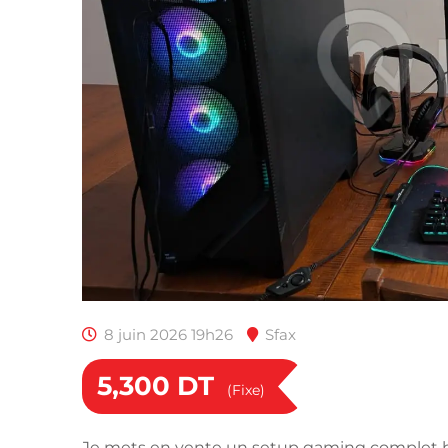
8 juin 2026 19h26
Sfax
5,300
DT
(Fixe)
Je mets en vente un setup gaming complet 