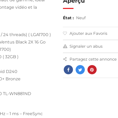
Aperçu
montage vidéo et la
État :
Neuf
Ajouter aux Favoris
/ 24 threads) ( LGA1700 )
Ventus Black 2X 16 Go
Signaler un abus
1700)
 ( 32GB )
Partagez cette annonce 
uid D240
0+ Bronze
300 TL-WN881ND
0Hz – 1 ms – FreeSync