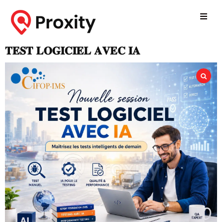
𝐓𝐄𝐒𝐓 𝐋𝐎𝐆𝐈𝐂𝐈𝐄𝐋 𝐀𝐕𝐄𝐂 𝐈𝐀