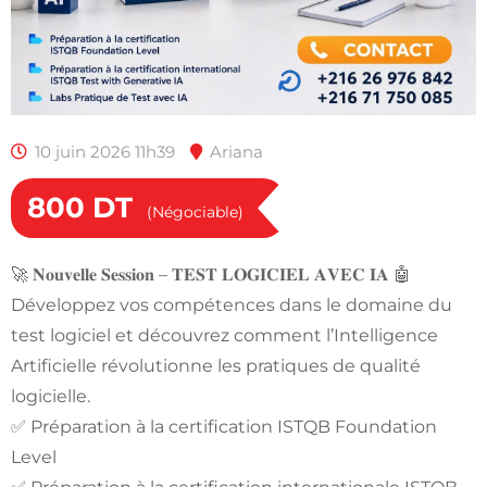
10 juin 2026 11h39
Ariana
800
DT
(Négociable)
🚀 𝐍𝐨𝐮𝐯𝐞𝐥𝐥𝐞 𝐒𝐞𝐬𝐬𝐢𝐨𝐧 – 𝐓𝐄𝐒𝐓 𝐋𝐎𝐆𝐈𝐂𝐈𝐄𝐋 𝐀𝐕𝐄𝐂 𝐈𝐀 🤖
Développez vos compétences dans le domaine du
test logiciel et découvrez comment l’Intelligence
Artificielle révolutionne les pratiques de qualité
logicielle.
✅ Préparation à la certification ISTQB Foundation
Level