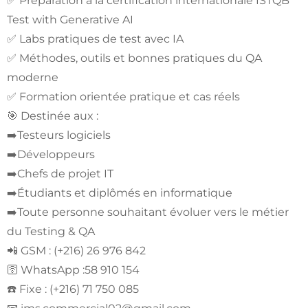
✅ Préparation à la certification internationale ISTQB
Test with Generative AI
✅ Labs pratiques de test avec IA
✅ Méthodes, outils et bonnes pratiques du QA
moderne
✅ Formation orientée pratique et cas réels
🎯 Destinée aux :
➡️Testeurs logiciels
➡️Développeurs
➡️Chefs de projet IT
➡️Étudiants et diplômés en informatique
➡️Toute personne souhaitant évoluer vers le métier
du Testing & QA
📲 GSM : (+216) 26 976 842
🛜 WhatsApp :58 910 154
☎️ Fixe : (+216) 71 750 085