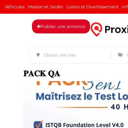
Véhicules
Maison et Jardin
Loisirs et Divertissement
In
Publier une annonce
𝐏𝐀𝐂𝐊 𝐐𝐀