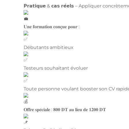
𝗣𝗿𝗮𝘁𝗶𝗾𝘂𝗲 & 𝗰𝗮𝘀 𝗿𝗲́𝗲𝗹𝘀 – Appliquer con
𝐔𝐧𝐞 𝐟𝐨𝐫𝐦𝐚𝐭𝐢𝐨𝐧 𝐜𝐨𝐧𝐜̧𝐮𝐞 𝐩𝐨𝐮𝐫 :
Débutants ambitieux
Testeurs souhaitant évoluer
Toute personne voulant booster son CV rapi
𝐎𝐟𝐟𝐫𝐞 𝐬𝐩𝐞́𝐜𝐢𝐚𝐥𝐞 : 𝟖𝟎𝟎 𝐃𝐓 𝐚𝐮 𝐥𝐢𝐞𝐮 𝐝𝐞 𝟏𝟐𝟎𝟎 𝐃𝐓