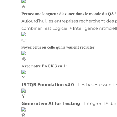
𝐏𝐫𝐞𝐧𝐞𝐳 𝐮𝐧𝐞 𝐥𝐨𝐧𝐠𝐮𝐞𝐮𝐫 𝐝’𝐚𝐯𝐚𝐧𝐜𝐞 𝐝𝐚𝐧𝐬 𝐥𝐞 𝐦𝐨𝐧𝐝𝐞 𝐝𝐮 𝐐𝐀 !
Aujourd’hui, les entreprises recherchent des p
combiner Test Logiciel + Intelligence Artificiel
𝐒𝐨𝐲𝐞𝐳 𝐜𝐞𝐥𝐮𝐢 𝐨𝐮 𝐜𝐞𝐥𝐥𝐞 𝐪𝐮’𝐢𝐥𝐬 𝐯𝐞𝐮𝐥𝐞𝐧𝐭 𝐫𝐞𝐜𝐫𝐮𝐭𝐞𝐫 !
𝐀𝐯𝐞𝐜 𝐧𝐨𝐭𝐫𝐞 𝐏𝐀𝐂𝐊 𝟑 𝐞𝐧 𝟏 :
𝗜𝗦𝗧𝗤𝗕 𝗙𝗼𝘂𝗻𝗱𝗮𝘁𝗶𝗼𝗻 𝘃𝟰.𝟬 – Les bases essen
𝗚𝗲𝗻𝗲𝗿𝗮𝘁𝗶𝘃𝗲 𝗔𝗜 𝗳𝗼𝗿 𝗧𝗲𝘀𝘁𝗶𝗻𝗴 – Intégrer l’