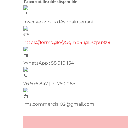
𝐏𝐚𝐢𝐞𝐦𝐞𝐧𝐭 𝐟𝐥𝐞𝐱𝐢𝐛𝐥𝐞 𝐝𝐢𝐬𝐩𝐨𝐧𝐢𝐛𝐥𝐞
Inscrivez-vous dès maintenant
https://forms.gle/yGgmb4iigLKzpu9z8
WhatsApp : 58 910 154
26 976 842 | 71 750 085
ims.commercial02@gmail.com