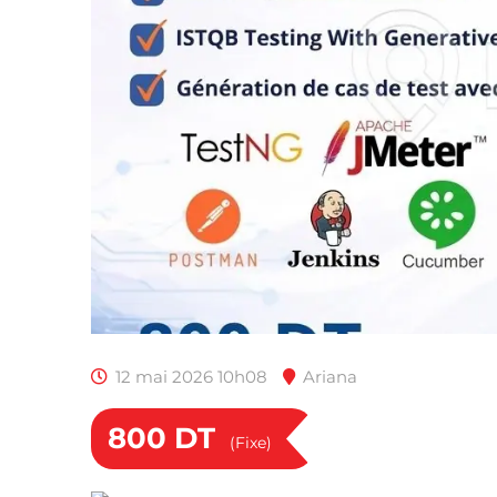
12 mai 2026 10h08
Ariana
800
DT
(Fixe)