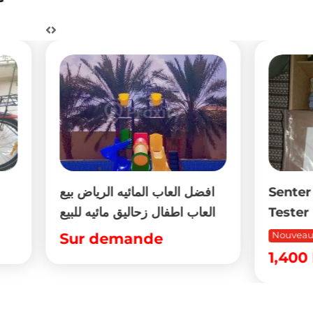
افضل العاب المائيه الرياض 
Senter ST332B VD
العاب اطفال زحاليق مائيه لل
Tester
r demande
Nouveau
1,400
DT
(Négociab