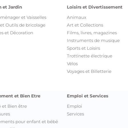
 et Jardin
Loisirs et Divertissement
oménager et Vaisselles
Animaux
et Outils de bricolage
Art et Collections
s et Décoration
Films, livres, magazines
Instruments de musique
Sports et Loisirs
Trottinette électrique
Vélos
Voyages et Billetterie
ement et Bien Etre
Emploi et Services
 et Bien être
Emploi
sures
Services
ments pour enfant et bébé