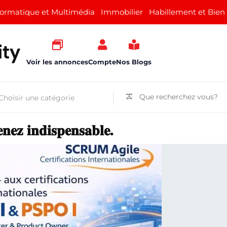
formatique et Multimédia
Immobilier
Habillement et Bien
Voir les annonces
Compte
Nos Blogs
𝐧𝐞𝐳 𝐢𝐧𝐝𝐢𝐬𝐩𝐞𝐧𝐬𝐚𝐛𝐥𝐞.