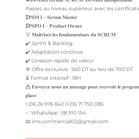
Passez au niveau supérieur avec les certificati
🎖️𝐏𝐒𝐌 𝐈 – 𝐒𝐜𝐫𝐮𝐦 𝐌𝐚𝐬𝐭𝐞𝐫
🎖️𝐏𝐒𝐏𝐎 𝐈 – 𝐏𝐫𝐨𝐝𝐮𝐜𝐭 𝐎𝐰𝐧𝐞𝐫
💡 𝐌𝐚𝐢̂𝐭𝐫𝐢𝐬𝐞𝐳 𝐥𝐞𝐬 𝐟𝐨𝐧𝐝𝐚𝐦𝐞𝐧𝐭𝐚𝐮𝐱 𝐝𝐮 𝐒𝐂𝐑𝐔𝐌 :
✔️ Sprint & Backlog
✔️ Adaptation continue
✔️ Livraison rapide de valeur
🎯 Offre exclusive : 560 DT au lieu de 700 DT
⏳ Format intensif : 18H
📩 𝐄𝐧𝐯𝐨𝐲𝐞𝐳-𝐧𝐨𝐮𝐬 𝐮𝐧 𝐦𝐞𝐬𝐬𝐚𝐠𝐞 𝐩𝐨𝐮𝐫 𝐫𝐞𝐜𝐞𝐯𝐨𝐢𝐫 𝐥𝐞 𝐩𝐫𝐨𝐠𝐫𝐚𝐦𝐦
𝐩𝐥𝐚𝐜𝐞 :
+216 26 976 842 /+216 71 750 085
✅ WhatsApp : 58 910 154
📧
ims.commercial02@gmail.com