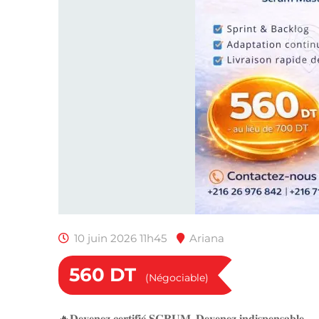
10 juin 2026 11h45
Ariana
560
DT
(Négociable)
🔥𝐃𝐞𝐯𝐞𝐧𝐞𝐳 𝐜𝐞𝐫𝐭𝐢𝐟𝐢𝐞́ 𝐒𝐂𝐑𝐔𝐌. 𝐃𝐞𝐯𝐞𝐧𝐞𝐳 𝐢𝐧𝐝𝐢𝐬𝐩𝐞𝐧𝐬𝐚𝐛𝐥𝐞.