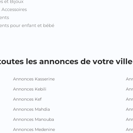
s et Bijoux
t Accessoires
ents
nts pour enfant et bébé
outes les annonces de votre ville 
Annonces Kasserine
Ann
Annonces Kebili
Ann
Annonces Kef
Ann
Annonces Mahdia
An
Annonces Manouba
Ann
Annonces Medenine
Ann