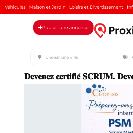
Véhicules
Maison et Jardin
Loisirs et Divertissement
In
Publier une annonce
𝐃𝐞𝐯𝐞𝐧𝐞𝐳 𝐜𝐞𝐫𝐭𝐢𝐟𝐢𝐞́ 𝐒𝐂𝐑𝐔𝐌. 𝐃𝐞𝐯𝐞