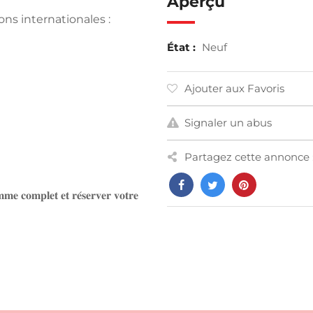
Aperçu
ons internationales :
État :
Neuf
Ajouter aux Favoris
Signaler un abus
Partagez cette annonce 
𝐞 𝐜𝐨𝐦𝐩𝐥𝐞𝐭 𝐞𝐭 𝐫𝐞́𝐬𝐞𝐫𝐯𝐞𝐫 𝐯𝐨𝐭𝐫𝐞