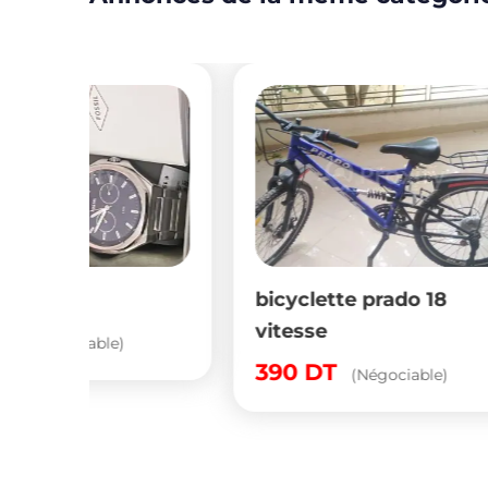
bicyclette prado 18
بيع
vitesse
بيع
390
DT
Su
(Négociable)