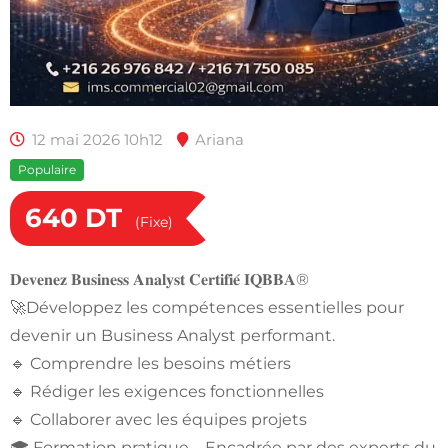
12 mai 2026 10h12
Ariana
Populaire
640
DT
(Fixe)
𝐃𝐞𝐯𝐞𝐧𝐞𝐳 𝐁𝐮𝐬𝐢𝐧𝐞𝐬𝐬 𝐀𝐧𝐚𝐥𝐲𝐬𝐭 𝐂𝐞𝐫𝐭𝐢𝐟𝐢𝐞́ 𝐈𝐐𝐁𝐁𝐀®
🚀Développez les compétences essentielles pour
devenir un Business Analyst performant.
🔹 Comprendre les besoins métiers
🔹 Rédiger les exigences fonctionnelles
🔹 Collaborer avec les équipes projets
🎓 Formation pratique – Encadrée par des experts du