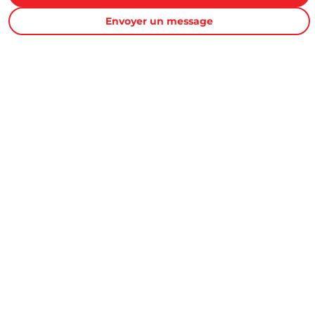
Proxity.tn est une plateforme tunisienne de petites annonces
Envoyer un message
gratuites qui vous aide à acheter, vendre ou louer plus
facilement : immobilier, voitures, téléphones, électroménager,
meubles, emploi, services et bonnes affaires partout en
Tunisie.
Informations et support
Contactez-nous
FAQ
Conditions d'utilisations
Publicité et partenariat
Annonces Proxity.tn