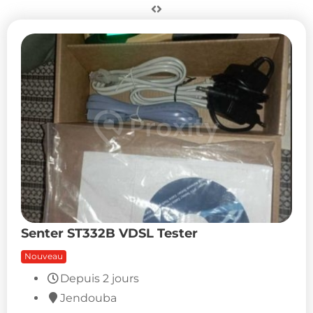
Senter ST332B VDSL Tester
Nouveau
1,400
DT
(Négociable)