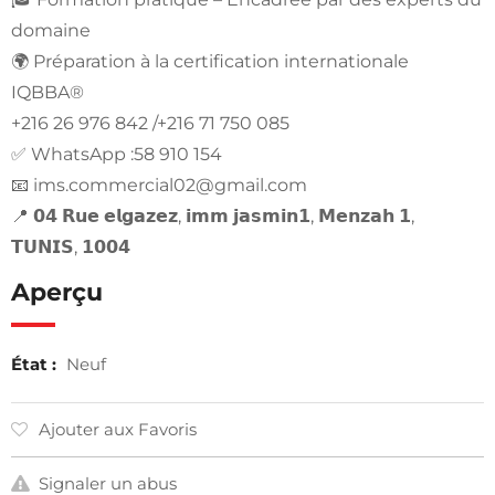
domaine
🌍 Préparation à la certification internationale
IQBBA®
+216 26 976 842 /+216 71 750 085
✅ WhatsApp :58 910 154
📧
ims.commercial02@gmail.com
📍 𝟬𝟰 𝗥𝘂𝗲 𝗲𝗹𝗴𝗮𝘇𝗲𝘇, 𝗶𝗺𝗺 𝗷𝗮𝘀𝗺𝗶𝗻𝟭, 𝗠𝗲𝗻𝘇𝗮𝗵 𝟭,
𝗧𝗨𝗡𝗜𝗦, 𝟭𝟬𝟬𝟰
Aperçu
État :
Neuf
Ajouter aux Favoris
Signaler un abus