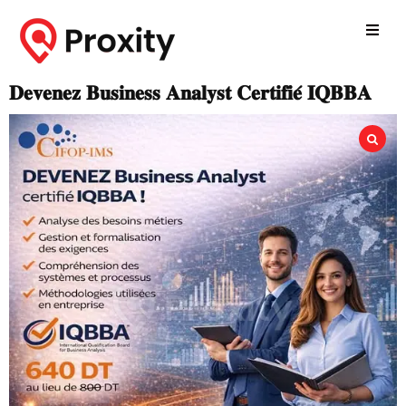
𝐃𝐞𝐯𝐞𝐧𝐞𝐳 𝐁𝐮𝐬𝐢𝐧𝐞𝐬𝐬 𝐀𝐧𝐚𝐥𝐲𝐬𝐭 𝐂𝐞𝐫𝐭𝐢𝐟𝐢𝐞́ 𝐈𝐐𝐁𝐁𝐀