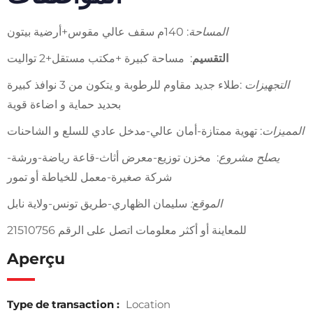
المساحة
: 140م سقف عالي مقوس+أرضية بيتون
التقسيم
: مساحة كبيرة +مكتب مستقل+2 تواليت
التجهيزات
:طلاء جديد مقاوم للرطوبة و يتكون من 3 نوافذ كبيرة
بحديد حماية و اضاءة قوية
المميزات
: تهوية ممتازة-أمان عالي-مدخل عادي للسلع و الشاحنات
يصلح مشروع
: مخزن توزيع-معرض أثاث-قاعة رياضة-ورشة-
شركة صغيرة-معمل للخياطة أو تمور
الموقع:
سليمان الظهاري-طريق تونس-ولاية نابل
للمعاينة أو أكثر معلومات اتصل على الرقم 21510756
Aperçu
Type de transaction :
Location