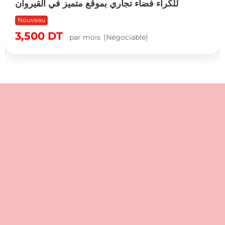
للّكراء فضاء تجاري بموقع متميز في القيروان
Nouveau
3,500
DT
par mois
(Négociable)