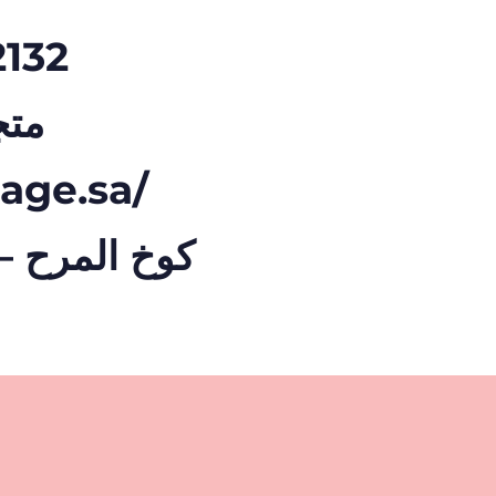
132
مرح
tage.sa/