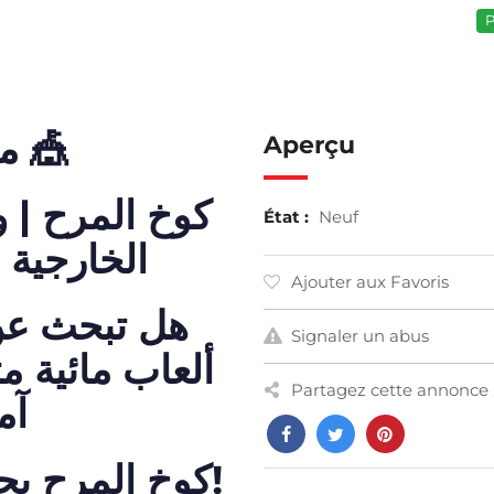
P
متجر كوخ المرح 🎪
Aperçu
État :
Neuf
ي المملكة
Ajouter aux Favoris
ائق مميزة،
Signaler un abus
راجيح وزحاليق
Partagez cette annonce 
ك؟
في مكان واحد!