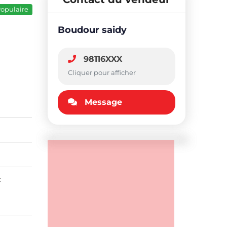
opulaire
Boudour saidy
98116XXX
Cliquer pour afficher
Message
: