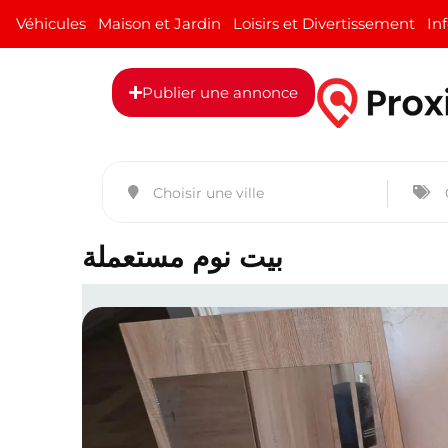
Véhicules
Maison et Jardin
Loisirs et Divertissement
In
Publier une annonce
بيت نوم مستعملة