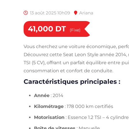
13 août 2025 10h09
Ariana
41,000
DT
(Fixe)
Vous cherchez une voiture économique, perf
Découvrez cette Seat Leon Style année 2014, 
TSI (5 CV), offrant un parfait équilibre entre pu
consommation et confort de conduite.
Caractéristiques principales :
Année
: 2014
Kilométrage
: 178 000 km certifiés
Motorisation
: Essence 1.2 TSI – 4 cylindre
Boîte de vitesses
: Manuelle