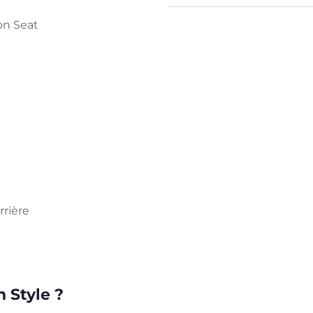
son Seat
rière
 Style ?