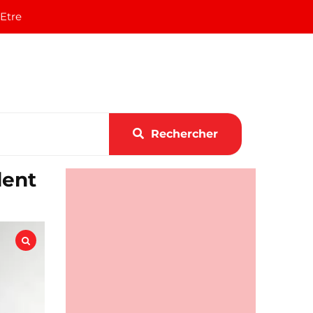
 Etre
Rechercher
lent