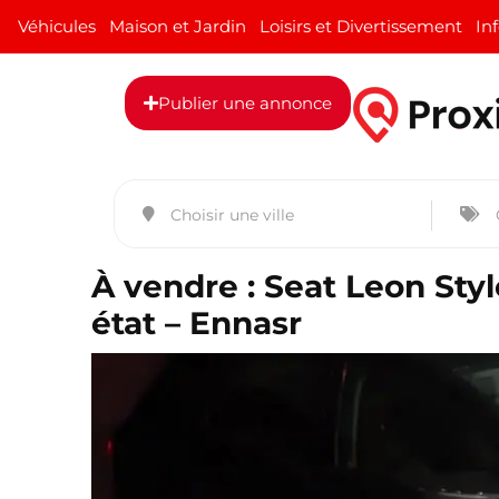
Véhicules
Maison et Jardin
Loisirs et Divertissement
In
Publier une annonce
À vendre : Seat Leon Styl
état – Ennasr