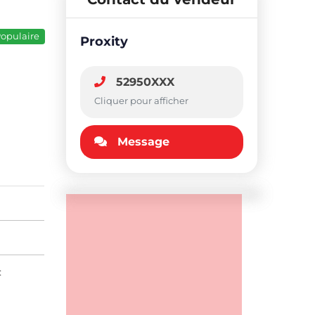
opulaire
Proxity
52950XXX
Cliquer pour afficher
Message
: