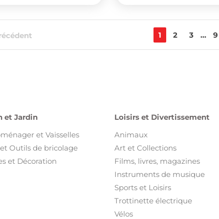
1
2
3
...
9
récédent
 et Jardin
Loisirs et Divertissement
oménager et Vaisselles
Animaux
et Outils de bricolage
Art et Collections
s et Décoration
Films, livres, magazines
Instruments de musique
Sports et Loisirs
Trottinette électrique
Vélos