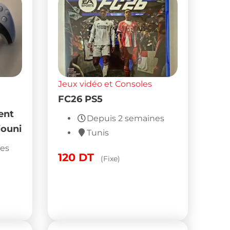
Jeux vidéo et Consoles
FC26 PS5
ent
Depuis 2 semaines
iouni
Tunis
nes
120
DT
(Fixe)