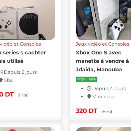
vidéo et Consoles
Jeux vidéo et Consoles
 series s cachter
Xbox One S avec
is utilisé
manette à vendre à
Jdaida, Manouba
Depuis 2 jours
Populaire
Sfax
Depuis 4 jours
00
DT
(Fixe)
Manouba
320
DT
(Fixe)