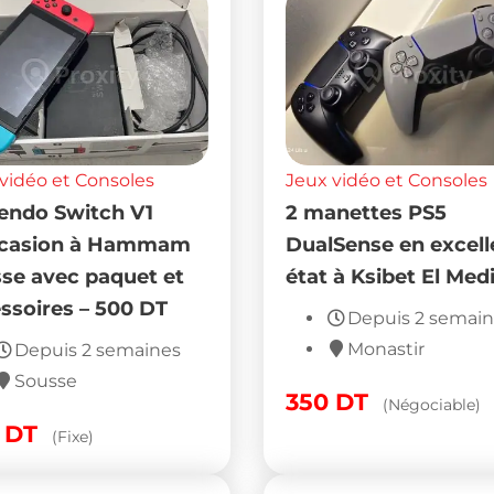
vidéo et Consoles
Jeux vidéo et Consoles
endo Switch V1
2 manettes PS5
ccasion à Hammam
DualSense en excell
se avec paquet et
état à Ksibet El Med
ssoires – 500 DT
Depuis 2 semai
Monastir
Depuis 2 semaines
Sousse
350
DT
(Négociable)
0
DT
(Fixe)