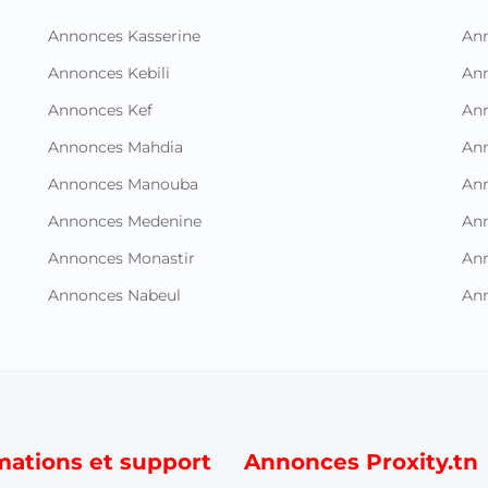
Annonces Kasserine
Ann
Annonces Kebili
Ann
Annonces Kef
Ann
Annonces Mahdia
An
Annonces Manouba
Ann
Annonces Medenine
Ann
Annonces Monastir
Ann
Annonces Nabeul
An
mations et support
Annonces Proxity.tn