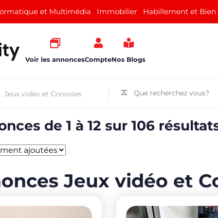
formatique et Multimédia
Immobilier
Habillement et Bien
Voir les annonces
Compte
Nos Blogs
nces de 1 à 12 sur 106 résultat
onces Jeux vidéo et C