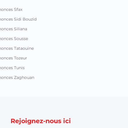
onces Sfax
onces Sidi Bouzid
onces Siliana
nonces Sousse
onces Tataouine
onces Tozeur
onces Tunis
nonces Zaghouan
Rejoignez-nous ici