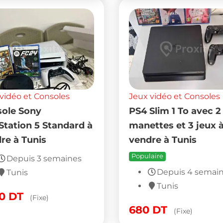
vidéo et Consoles
Jeux vidéo et Consoles
ole Sony
PS4 Slim 1 To avec 2
Station 5 Standard à
manettes et 3 jeux 
re à Tunis
vendre à Tunis
Populaire
Depuis 3 semaines
Depuis 4 semai
Tunis
Tunis
50
DT
(Fixe)
680
DT
(Fixe)