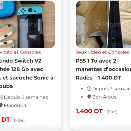
vidéo et Consoles
Jeux vidéo et Consoles
endo Switch V2
PS5 1 To avec 2
hée 128 Go avec
manettes d’occasio
 et sacoche Sonic à
Radès – 1 400 DT
ouba
Depuis 3 semai
Ben Arous
Depuis 2 semaines
Manouba
1,400
DT
(Fixe)
0
DT
(Fixe)