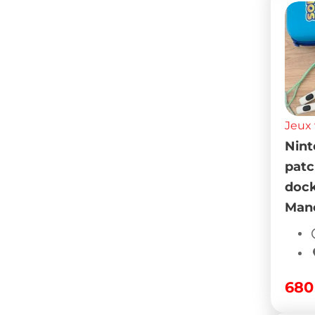
Jeux 
Nint
patc
dock
Man
68