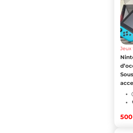
Jeux 
Nint
d’o
Sous
acce
50