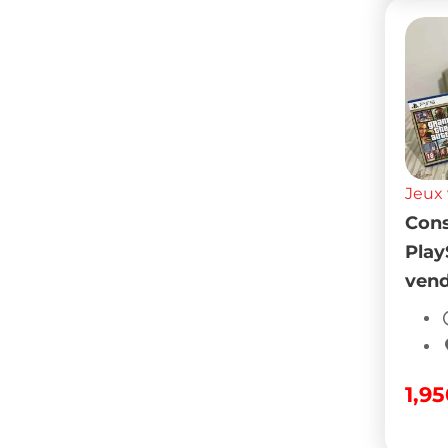
Jeux 
Cons
Play
vend
1,9