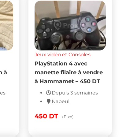
Jeux vidéo et Consoles
PlayStation 4 avec
n à
manette filaire à vendre
à Hammamet – 450 DT
nes
Depuis 3 semaines
Nabeul
450
DT
(Fixe)