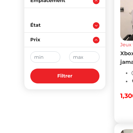
Emplacement
Jeux 
Xbox
jama
État
Prix
1,3
Filtrer