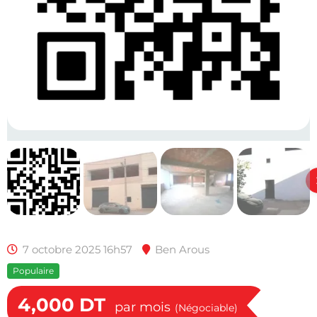
7 octobre 2025 16h57
Ben Arous
Populaire
4,000
DT
par mois
(Négociable)