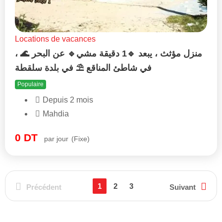
Locations de vacances
منزل مؤثث ، يبعد 🔹1 دقيقة مشي🔹 عن البحر 🌊 ،
في شاطئ المناقع ⛱️ في بلدة سلقطة
Populaire
Depuis 2 mois
Mahdia
0
DT
par jour
(Fixe)
1
2
3
Précédent
Suivant