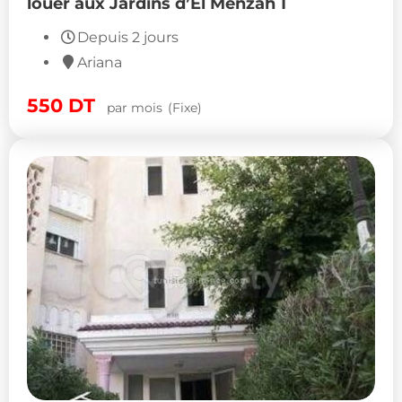
louer aux Jardins d’El Menzah 1
Depuis 2 jours
Ariana
550
DT
par mois
(Fixe)