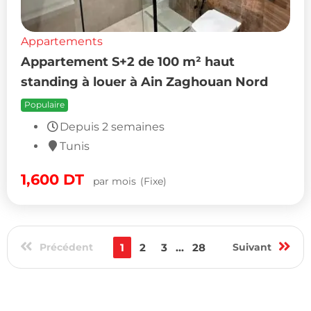
Appartements
Appartement S+2 de 100 m² haut
standing à louer à Ain Zaghouan Nord
Populaire
Depuis 2 semaines
Tunis
1,600
DT
par mois
(Fixe)
Précédent
1
2
3
...
28
Suivant