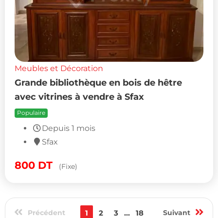
Meubles et Décoration
Grande bibliothèque en bois de hêtre
avec vitrines à vendre à Sfax
Populaire
Depuis 1 mois
Sfax
800
DT
(Fixe)
Précédent
1
2
3
...
18
Suivant